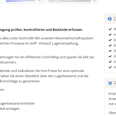
D
W
usgang prüfen, kontrollieren und Bestände erfassen.
I
Sie alles unter Kontrolle! Mit unserem Warenwirtschaftssystem
E
lichen Prozesse im Griff - Einkauf, Lagerverwaltung,
E
Z
Ü
rtungen für ein effektives Controlling und sparen Sie Zeit bei
A
ndscanners.
A
etrieb und kalkulieren Sie Ihre Preise für eine optimale
erhalten Sie einen Überblick über den Lagerbestand und die
lvorschläge zu generieren.
P
em:
Empf
Anwe
Lagerbestand ermitteln
mit 
tikel anzeigen
Über