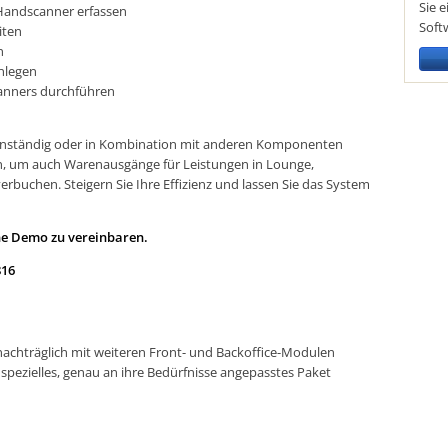
Sie 
Handscanner erfassen
Soft
iten
n
nlegen
canners durchführen
enständig oder in Kombination mit anderen Komponenten
, um auch Warenausgänge für Leistungen in Lounge,
rbuchen. Steigern Sie Ihre Effizienz und lassen Sie das System
ne Demo zu vereinbaren.
816
 nachträglich mit weiteren Front- und Backoffice-Modulen
 spezielles, genau an ihre Bedürfnisse angepasstes Paket