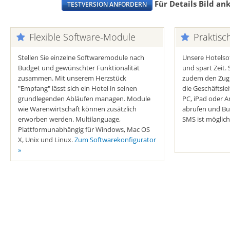
Für Details Bild an
TESTVERSION ANFORDERN
Flexible Software-Module
Praktisc
Stellen Sie einzelne Softwaremodule nach
Unsere Hotelsof
Budget und gewünschter Funktionalität
und spart Zeit
zusammen. Mit unserem Herzstück
zudem den Zugr
"Empfang" lässt sich ein Hotel in seinen
die Geschäftsle
grundlegenden Abläufen managen. Module
PC, iPad oder A
wie Warenwirtschaft können zusätzlich
abrufen und B
erworben werden. Multilanguage,
SMS ist möglich
Plattformunabhängig für Windows, Mac OS
X, Unix und Linux.
Zum Softwarekonfigurator
»